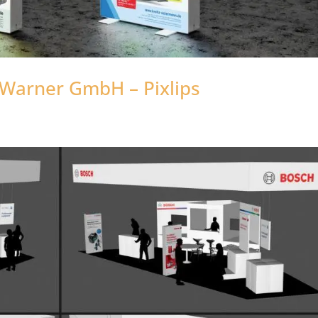
 Warner GmbH – Pixlips