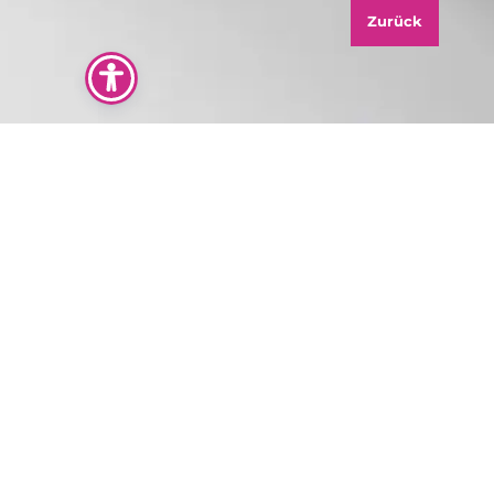
Zurück
Am Marktplatz 23
47829 Krefeld
info@freischwimmer.email
02151.70870
"Lass uns Deine Marke sichtbar machen. Jetzt
kostenloses Erstgespräch sichern."