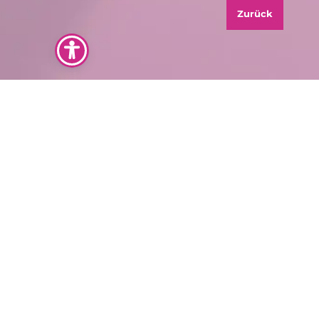
Zurück
Am Marktplatz 23
47829 Krefeld
info@freischwimmer.email
02151.70870
"Lass uns Deine Marke sichtbar machen. Jetzt
kostenloses Erstgespräch sichern."