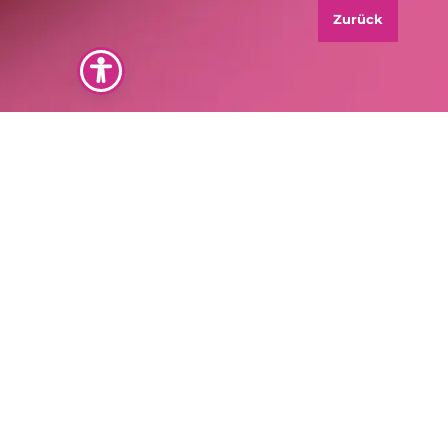
Zurück
Am Marktplatz 23
47829 Krefeld
info@freischwimmer.email
02151.70870
"Lass uns Deine Marke sichtbar machen. Jetzt
kostenloses Erstgespräch sichern."