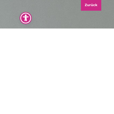
Zurück
Am Marktplatz 23
47829 Krefeld
info@freischwimmer.email
02151.70870
"Lass uns Deine Marke sichtbar machen. Jetzt
kostenloses Erstgespräch sichern."